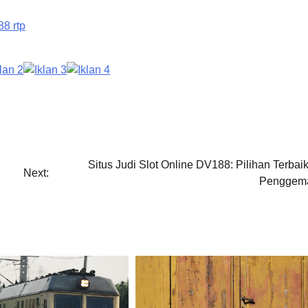
88 rtp
Situs Judi Slot Online DV188: Pilihan Terbai
Next:
Penggema