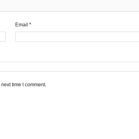
Email
*
 next time I comment.