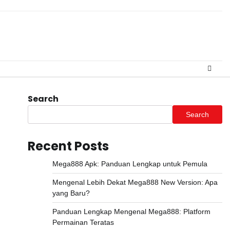
Search
Search
Recent Posts
Mega888 Apk: Panduan Lengkap untuk Pemula
Mengenal Lebih Dekat Mega888 New Version: Apa
yang Baru?
Panduan Lengkap Mengenal Mega888: Platform
Permainan Teratas