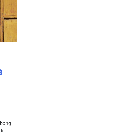
8
mbang
di