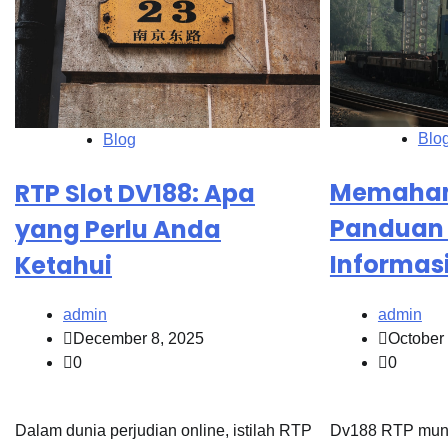
Blo
Blog
Memahami
RTP Slot DV188: Apa
Panduan 
yang Perlu Anda
Informasi
Ketahui
admin
admin
October
December 8, 2025
0
0
Dv188 RTP mung
Dalam dunia perjudian online, istilah RTP