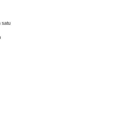
 satu
n