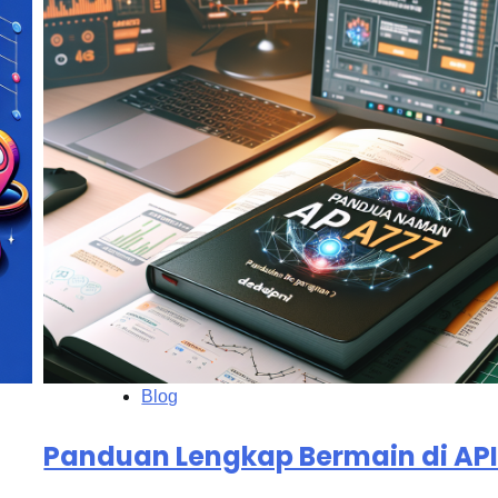
Blog
Panduan Lengkap Bermain di AP