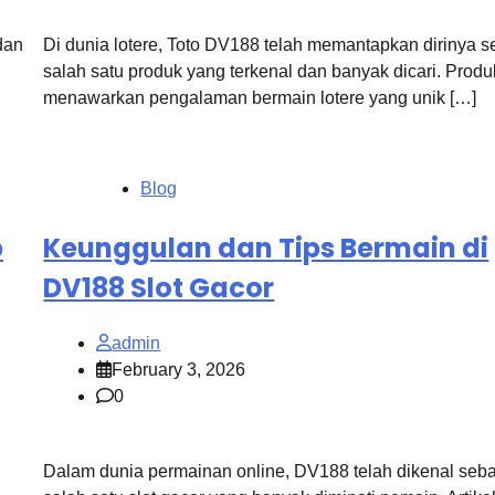
dan
Di dunia lotere, Toto DV188 telah memantapkan dirinya s
salah satu produk yang terkenal dan banyak dicari. Produk
menawarkan pengalaman bermain lotere yang unik […]
Blog
p
Keunggulan dan Tips Bermain di
DV188 Slot Gacor
admin
February 3, 2026
0
Dalam dunia permainan online, DV188 telah dikenal seb