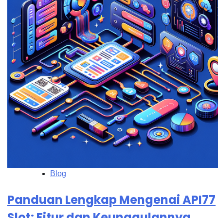
Blog
Panduan Lengkap Mengenai API77
Slot: Fitur dan Keunggulannya