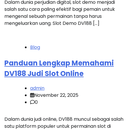
Dalam dunia perjudian digital, slot demo menjadi
salah satu cara paling efektif bagi pemain untuk
mengenal sebuah permainan tanpa harus
mengeluarkan uang. Slot Demo DV188 […]
Blog
Panduan Lengkap Memahami
DV188 Judi Slot Online
admin
November 22, 2025
0
Dalam dunia judi online, DV188 muncul sebagai salah
satu platform populer untuk permainan slot di