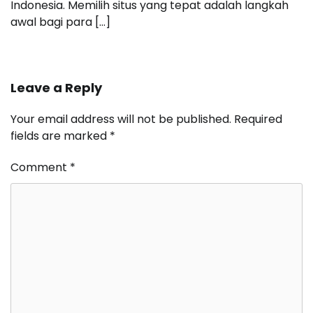
Indonesia. Memilih situs yang tepat adalah langkah
awal bagi para […]
Leave a Reply
Your email address will not be published.
Required
fields are marked
*
Comment
*