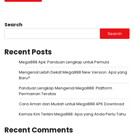
Search
Search
Recent Posts
Mega888 Apk: Panduan Lengkap untuk Pemula
Mengenal Lebih Dekat Mega888 New Version: Apa yang
Baru?
Panduan Lengkap Mengenal Mega888: Platform
Permainan Teratas
Cara Aman dan Mudah untuk Mega888 APK Download
Kemas Kini Terkini Mega888: Apa yang Anda Perlu Tahu
Recent Comments