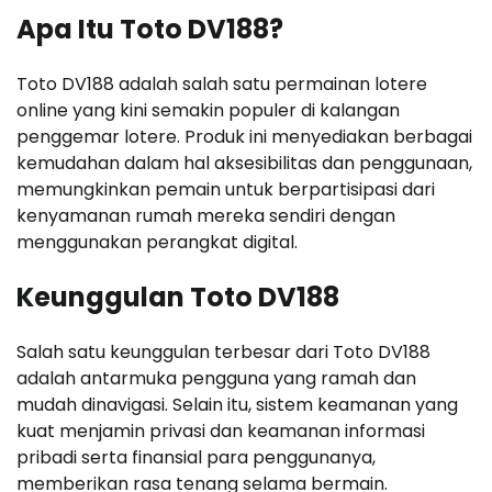
Apa Itu Toto DV188?
Toto DV188 adalah salah satu permainan lotere
online yang kini semakin populer di kalangan
penggemar lotere. Produk ini menyediakan berbagai
kemudahan dalam hal aksesibilitas dan penggunaan,
memungkinkan pemain untuk berpartisipasi dari
kenyamanan rumah mereka sendiri dengan
menggunakan perangkat digital.
Keunggulan Toto DV188
Salah satu keunggulan terbesar dari Toto DV188
adalah antarmuka pengguna yang ramah dan
mudah dinavigasi. Selain itu, sistem keamanan yang
kuat menjamin privasi dan keamanan informasi
pribadi serta finansial para penggunanya,
memberikan rasa tenang selama bermain.