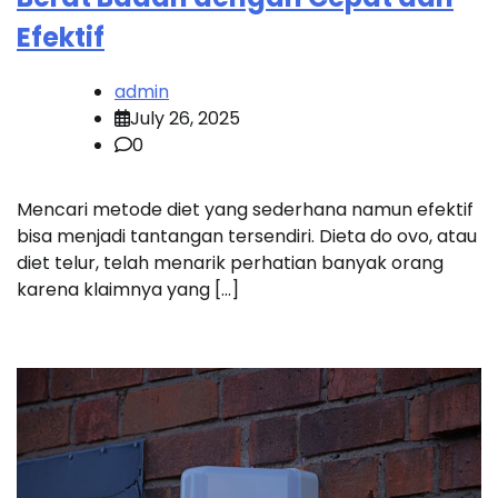
Efektif
admin
July 26, 2025
0
Mencari metode diet yang sederhana namun efektif
bisa menjadi tantangan tersendiri. Dieta do ovo, atau
diet telur, telah menarik perhatian banyak orang
karena klaimnya yang […]