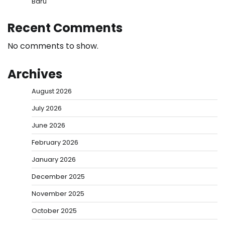
Baru
Recent Comments
No comments to show.
Archives
August 2026
July 2026
June 2026
February 2026
January 2026
December 2025
November 2025
October 2025