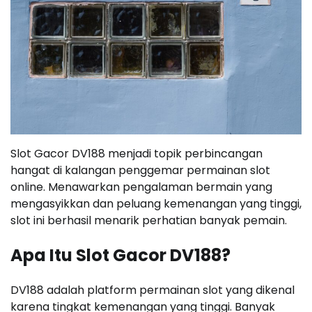
Slot Gacor DV188 menjadi topik perbincangan
hangat di kalangan penggemar permainan slot
online. Menawarkan pengalaman bermain yang
mengasyikkan dan peluang kemenangan yang tinggi,
slot ini berhasil menarik perhatian banyak pemain.
Apa Itu Slot Gacor DV188?
DV188 adalah platform permainan slot yang dikenal
karena tingkat kemenangan yang tinggi. Banyak